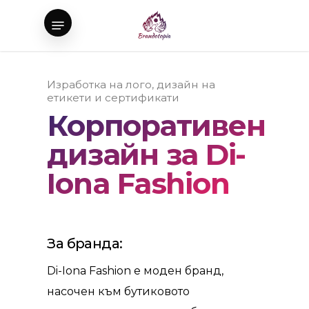
Skip
Menu
to
main
content
Изработка на лого, дизайн на
етикети и сертификати
Корпоративен
дизайн за Di-
Iona Fashion
За бранда:
Di-Iona Fashion е моден бранд,
насочен към бутиковото