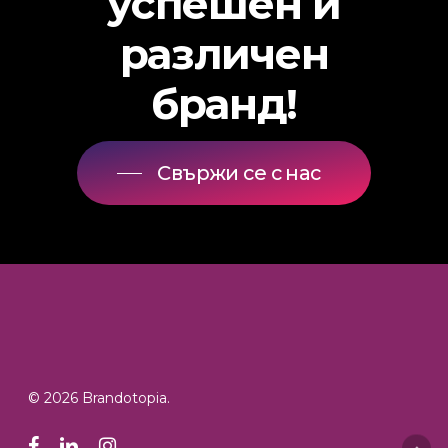
успешен
и
различен
бранд!
Свържи се с нас
© 2026 Brandotopia.
facebook
linkedin
instagram